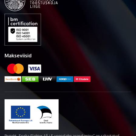
Makseviisid
Projekt „Esvika Elekter AS-i E-veoselehe arendamine“ on rahastatud