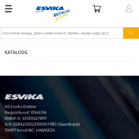
KATALOOG
AS Esvika Elekter
Registrikood: 10166316
KMKR nr: EE100427897
A/A: EE842200221001157980 (Swedbank)
SWIFT kood/BIC: HABAEE2X