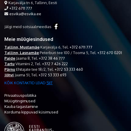
Karjavälja tn 6, Tallinn, Eesti
+372 6711 777
esvika@esvika.ee
Jälgi meid sotsiaalmeedias
Meie müügiesindused
Tallinn, Mustamäe
Karjavälja 6,
Tel.
+372 6711 777
Tallinn, Lasnamäe
Peterburi tee 100 / Tooma 5,
Tel.
+372 670 0201
Paide
Jaama 8,
Tel.
+372 38 46 777
Tartu
Vitamiini 2,
Tel.
+372 7 426 222
Pärnu
Ehitajate tee 18/2,
Tel.
+372 53 333 460
Jõhvi
Jaama 51,
Tel.
+372 53 333 693
KÕIK KONTAKTID LEIAD
SIIT
Privaatsuspoliitika
Müügitingimused
Kauba tagastamine
Korduma kippuvad küsimused