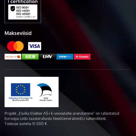
Makseviisid
Projekt „Esvika Elekter AS-i E-veoselehe arendamine“ on rahastatud
Euroopa Liidu taasterahastu NextGenerationEU vahenditest.
Toetuse summa 15 000 €.