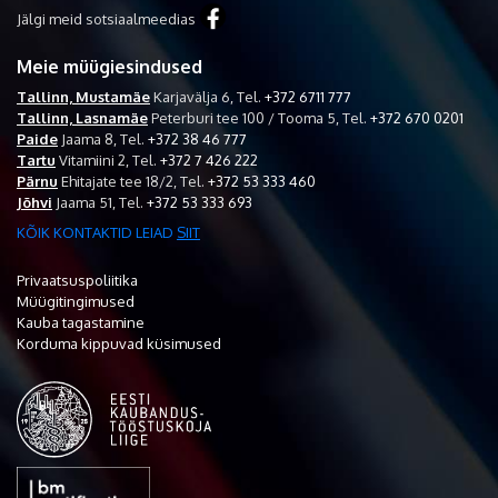
Jälgi meid sotsiaalmeedias
Meie müügiesindused
Tallinn, Mustamäe
Karjavälja 6,
Tel.
+372 6711 777
Tallinn, Lasnamäe
Peterburi tee 100 / Tooma 5,
Tel.
+372 670 0201
Paide
Jaama 8,
Tel.
+372 38 46 777
Tartu
Vitamiini 2,
Tel.
+372 7 426 222
Pärnu
Ehitajate tee 18/2,
Tel.
+372 53 333 460
Jõhvi
Jaama 51,
Tel.
+372 53 333 693
KÕIK KONTAKTID LEIAD
SIIT
Privaatsuspoliitika
Müügitingimused
Kauba tagastamine
Korduma kippuvad küsimused