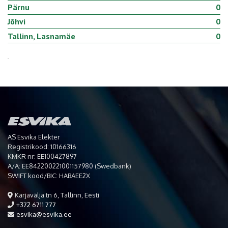
Pärnu
0
Jõhvi
0
Tallinn, Lasnamäe
0
AS Esvika Elekter
Registrikood: 10166316
KMKR nr: EE100427897
A/A: EE842200221001157980 (Swedbank)
SWIFT kood/BIC: HABAEE2X
Karjavälja tn 6, Tallinn, Eesti
+372 6711 777
esvika@esvika.ee