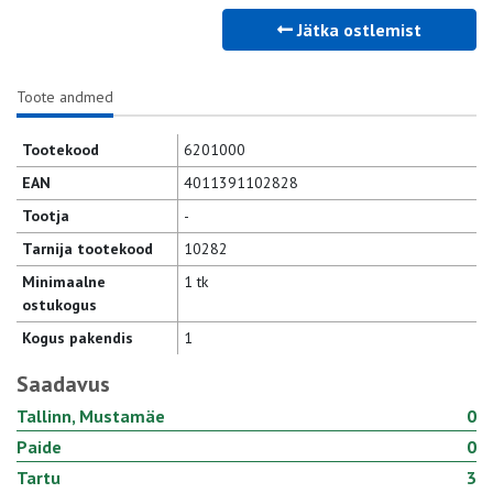
Jätka ostlemist
Toote andmed
Tootekood
6201000
EAN
4011391102828
Tootja
-
Tarnija tootekood
10282
Minimaalne
1 tk
ostukogus
Kogus pakendis
1
Saadavus
Tallinn, Mustamäe
0
Paide
0
Tartu
3