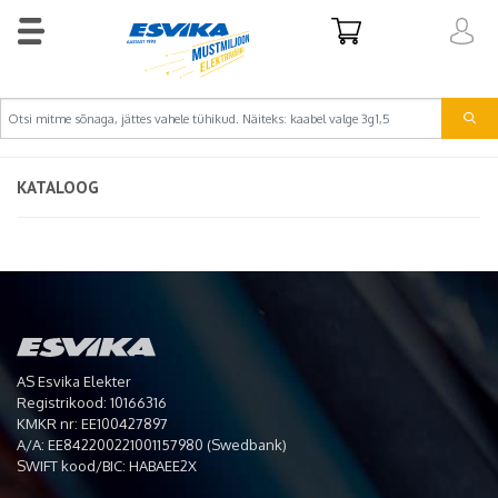
KATALOOG
AS Esvika Elekter
Registrikood: 10166316
KMKR nr: EE100427897
A/A: EE842200221001157980 (Swedbank)
SWIFT kood/BIC: HABAEE2X