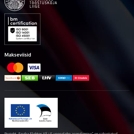
Makseviisid
Projekt „Esvika Elekter AS-i E-veoselehe arendamine“ on rahastatud