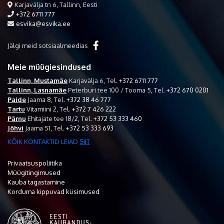
Karjavälja tn 6, Tallinn, Eesti
+372 6711 777
esvika@esvika.ee
Jälgi meid sotsiaalmeedias
Meie müügiesindused
Tallinn, Mustamäe
Karjavälja 6,
Tel.
+372 6711 777
Tallinn, Lasnamäe
Peterburi tee 100 / Tooma 5,
Tel.
+372 670 0201
Paide
Jaama 8,
Tel.
+372 38 46 777
Tartu
Vitamiini 2,
Tel.
+372 7 426 222
Pärnu
Ehitajate tee 18/2,
Tel.
+372 53 333 460
Jõhvi
Jaama 51,
Tel.
+372 53 333 693
KÕIK KONTAKTID LEIAD
SIIT
Privaatsuspoliitika
Müügitingimused
Kauba tagastamine
Korduma kippuvad küsimused