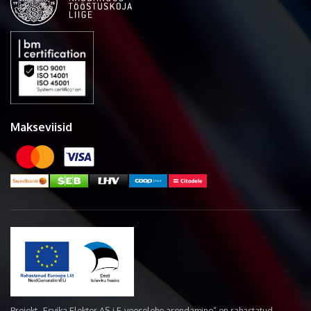
Makseviisid
Projekt „Esvika Elekter AS-i E-veoselehe arendamine“ on rahastatud