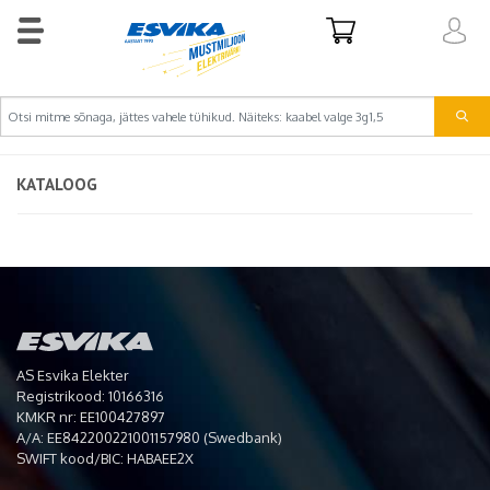
KATALOOG
AS Esvika Elekter
Registrikood: 10166316
KMKR nr: EE100427897
A/A: EE842200221001157980 (Swedbank)
SWIFT kood/BIC: HABAEE2X