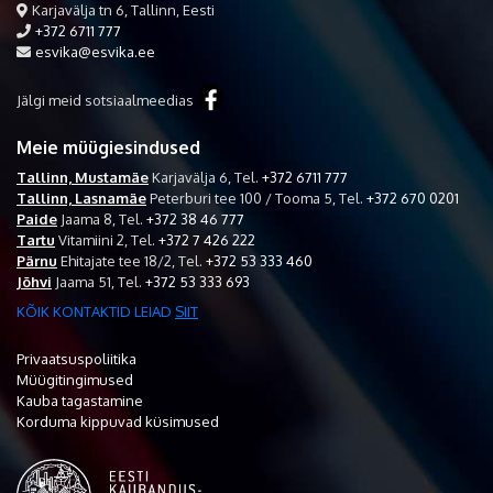
Karjavälja tn 6, Tallinn, Eesti
+372 6711 777
esvika@esvika.ee
Jälgi meid sotsiaalmeedias
Meie müügiesindused
Tallinn, Mustamäe
Karjavälja 6,
Tel.
+372 6711 777
Tallinn, Lasnamäe
Peterburi tee 100 / Tooma 5,
Tel.
+372 670 0201
Paide
Jaama 8,
Tel.
+372 38 46 777
Tartu
Vitamiini 2,
Tel.
+372 7 426 222
Pärnu
Ehitajate tee 18/2,
Tel.
+372 53 333 460
Jõhvi
Jaama 51,
Tel.
+372 53 333 693
KÕIK KONTAKTID LEIAD
SIIT
Privaatsuspoliitika
Müügitingimused
Kauba tagastamine
Korduma kippuvad küsimused