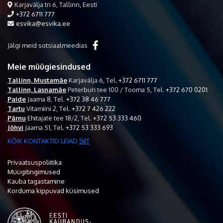
Karjavälja tn 6, Tallinn, Eesti
+372 6711 777
esvika@esvika.ee
Jälgi meid sotsiaalmeedias
Meie müügiesindused
Tallinn, Mustamäe
Karjavälja 6,
Tel.
+372 6711 777
Tallinn, Lasnamäe
Peterburi tee 100 / Tooma 5,
Tel.
+372 670 0201
Paide
Jaama 8,
Tel.
+372 38 46 777
Tartu
Vitamiini 2,
Tel.
+372 7 426 222
Pärnu
Ehitajate tee 18/2,
Tel.
+372 53 333 460
Jõhvi
Jaama 51,
Tel.
+372 53 333 693
KÕIK KONTAKTID LEIAD
SIIT
Privaatsuspoliitika
Müügitingimused
Kauba tagastamine
Korduma kippuvad küsimused