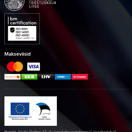
Makseviisid
Projekt „Esvika Elekter AS-i E-veoselehe arendamine“ on rahastatud