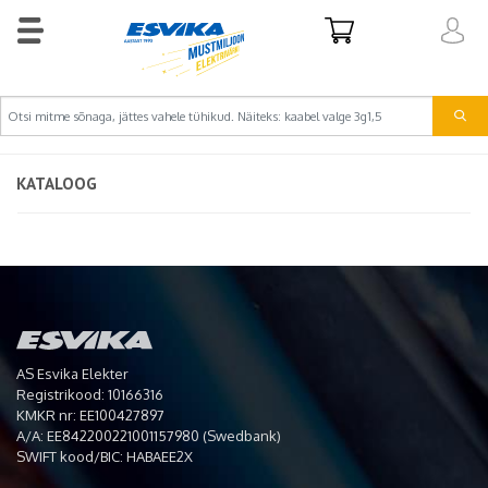
KATALOOG
AS Esvika Elekter
Registrikood: 10166316
KMKR nr: EE100427897
A/A: EE842200221001157980 (Swedbank)
SWIFT kood/BIC: HABAEE2X