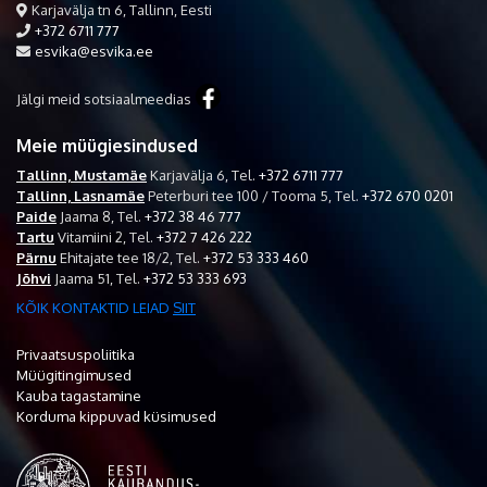
Karjavälja tn 6, Tallinn, Eesti
+372 6711 777
esvika@esvika.ee
Jälgi meid sotsiaalmeedias
Meie müügiesindused
Tallinn, Mustamäe
Karjavälja 6,
Tel.
+372 6711 777
Tallinn, Lasnamäe
Peterburi tee 100 / Tooma 5,
Tel.
+372 670 0201
Paide
Jaama 8,
Tel.
+372 38 46 777
Tartu
Vitamiini 2,
Tel.
+372 7 426 222
Pärnu
Ehitajate tee 18/2,
Tel.
+372 53 333 460
Jõhvi
Jaama 51,
Tel.
+372 53 333 693
KÕIK KONTAKTID LEIAD
SIIT
Privaatsuspoliitika
Müügitingimused
Kauba tagastamine
Korduma kippuvad küsimused