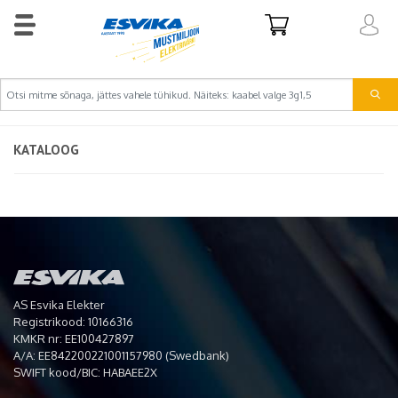
KATALOOG
AS Esvika Elekter
Registrikood: 10166316
KMKR nr: EE100427897
A/A: EE842200221001157980 (Swedbank)
SWIFT kood/BIC: HABAEE2X