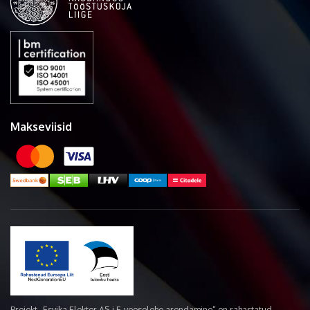
Makseviisid
Projekt „Esvika Elekter AS-i E-veoselehe arendamine“ on rahastatud