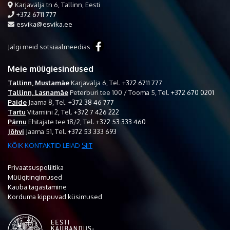
Karjavälja tn 6, Tallinn, Eesti
+372 6711 777
esvika@esvika.ee
Jälgi meid sotsiaalmeedias
Meie müügiesindused
Tallinn, Mustamäe
Karjavälja 6,
Tel.
+372 6711 777
Tallinn, Lasnamäe
Peterburi tee 100 / Tooma 5,
Tel.
+372 670 0201
Paide
Jaama 8,
Tel.
+372 38 46 777
Tartu
Vitamiini 2,
Tel.
+372 7 426 222
Pärnu
Ehitajate tee 18/2,
Tel.
+372 53 333 460
Jõhvi
Jaama 51,
Tel.
+372 53 333 693
KÕIK KONTAKTID LEIAD
SIIT
Privaatsuspoliitika
Müügitingimused
Kauba tagastamine
Korduma kippuvad küsimused