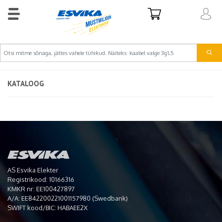
KATALOOG
AS Esvika Elekter
Registrikood: 10166316
KMKR nr: EE100427897
A/A: EE842200221001157980 (Swedbank)
SWIFT kood/BIC: HABAEE2X