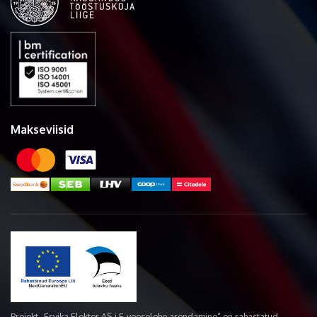
Makseviisid
Projekt „Esvika Elekter AS-i E-veoselehe arendamine“ on rahastatud