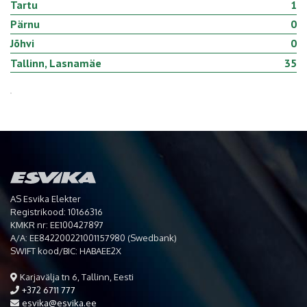
Tartu
1
Pärnu
0
Jõhvi
0
Tallinn, Lasnamäe
35
AS Esvika Elekter
Registrikood: 10166316
KMKR nr: EE100427897
A/A: EE842200221001157980 (Swedbank)
SWIFT kood/BIC: HABAEE2X
Karjavälja tn 6, Tallinn, Eesti
+372 6711 777
esvika@esvika.ee