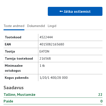
Jätka ostlemist
Toote andmed
Dokumendid
Lingid
Tootekood
4522444
EAN
4015082165680
Tootja
EATON
Tarnija tootekood
216568
Minimaalne
1 tk
ostukogus
Kogus pakendis
1/20/1 400/28 000
Saadavus
Tallinn, Mustamäe
22
Paide
0