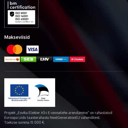
Makseviisid
Projekt „Esvika Elekter AS-i E-veoselehe arendamine“ on rahastatud
Euroopa Liidu taasterahastu NextGenerationEU vahenditest.
Toetuse summa 15 000 €.