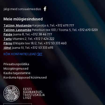
Jälgi meid sotsiaalmeedias
Meie müügiesindused
Tallinn, Mustamäe
Karjavälja 6,
Tel.
+372 6711 777
Tallinn, Lasnamäe
Peterburi tee 100 / Tooma 5,
Tel.
+372 670 0201
Paide
Jaama 8,
Tel.
+372 38 46 777
Tartu
Vitamiini 2,
Tel.
+372 7 426 222
Pärnu
Ehitajate tee 18/2,
Tel.
+372 53 333 460
Jõhvi
Jaama 51,
Tel.
+372 53 333 693
KÕIK KONTAKTID LEIAD
SIIT
Privaatsuspoliitika
Müügitingimused
Kauba tagastamine
Korduma kippuvad küsimused