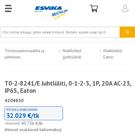
Tööstusautomaatika ja
Nukklülitid
Nukklülitid,
juhtimine
(juhtlülitid)
Eaton
T0-2-8241/E Juhtlüliti, 0-1-2-3, 1P, 20A AC-23,
IP65, Eaton
4104850
PÜSIKLIENDIHIND
32.029 €/tk
45.756 €/tk
TAVAHIND
(Hinnad sisaldavad käibemaksu)