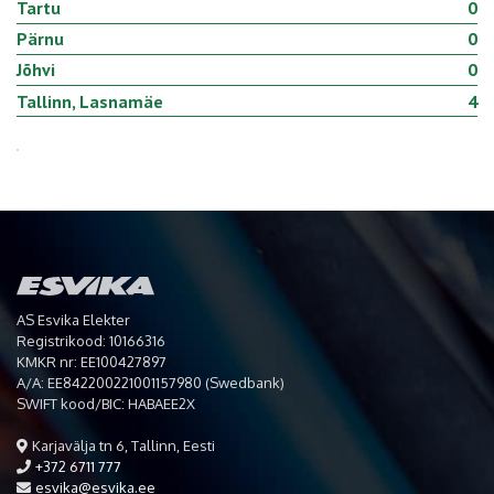
Tartu
0
Pärnu
0
Jõhvi
0
Tallinn, Lasnamäe
4
AS Esvika Elekter
Registrikood: 10166316
KMKR nr: EE100427897
A/A: EE842200221001157980 (Swedbank)
SWIFT kood/BIC: HABAEE2X
Karjavälja tn 6, Tallinn, Eesti
+372 6711 777
esvika@esvika.ee