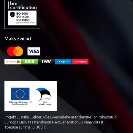
Makseviisid
Projekt „Esvika Elekter AS-i E-veoselehe arendamine“ on rahastatud
Euroopa Liidu taasterahastu NextGenerationEU vahenditest.
Toetuse summa 15 000 €.