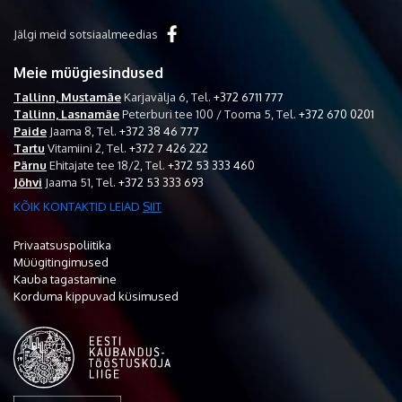
Jälgi meid sotsiaalmeedias
Meie müügiesindused
Tallinn, Mustamäe
Karjavälja 6,
Tel.
+372 6711 777
Tallinn, Lasnamäe
Peterburi tee 100 / Tooma 5,
Tel.
+372 670 0201
Paide
Jaama 8,
Tel.
+372 38 46 777
Tartu
Vitamiini 2,
Tel.
+372 7 426 222
Pärnu
Ehitajate tee 18/2,
Tel.
+372 53 333 460
Jõhvi
Jaama 51,
Tel.
+372 53 333 693
KÕIK KONTAKTID LEIAD
SIIT
Privaatsuspoliitika
Müügitingimused
Kauba tagastamine
Korduma kippuvad küsimused