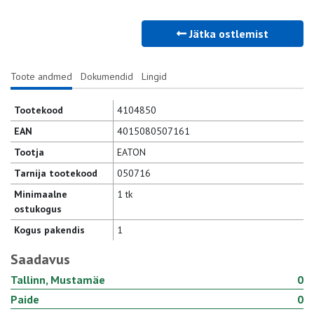
Jätka ostlemist
Toote andmed
Dokumendid
Lingid
Tootekood
4104850
EAN
4015080507161
Tootja
EATON
Tarnija tootekood
050716
Minimaalne
1 tk
ostukogus
Kogus pakendis
1
Saadavus
Tallinn, Mustamäe
0
Paide
0