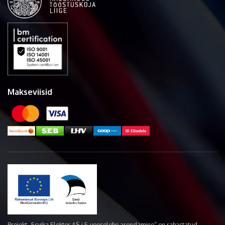
Makseviisid
Projekt „Esvika Elekter AS-i E-veoselehe arendamine“ on rahastatud