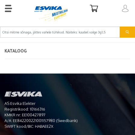
KATALOOG
AS Esvika Elekter
Registrikood: 10166316
KMKR nr: EE100427897
A/A: EE842200221001157980 (Swedbank)
SWIFT kood/BIC: HABAEE2X