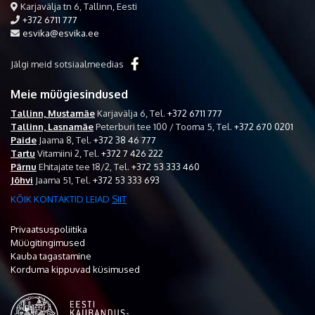
Karjavälja tn 6, Tallinn, Eesti
+372 6711 777
esvika@esvika.ee
Jälgi meid sotsiaalmeedias
Meie müügiesindused
Tallinn, Mustamäe
Karjavälja 6,
Tel.
+372 6711 777
Tallinn, Lasnamäe
Peterburi tee 100 / Tooma 5,
Tel.
+372 670 0201
Paide
Jaama 8,
Tel.
+372 38 46 777
Tartu
Vitamiini 2,
Tel.
+372 7 426 222
Pärnu
Ehitajate tee 18/2,
Tel.
+372 53 333 460
Jõhvi
Jaama 51,
Tel.
+372 53 333 693
KÕIK KONTAKTID LEIAD
SIIT
Privaatsuspoliitika
Müügitingimused
Kauba tagastamine
Korduma kippuvad küsimused