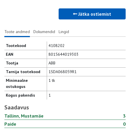
Jätka ostlemist
Toote andmed
Dokumendid
Lingid
Tootekood
4108202
EAN
8015644019303
Tootja
ABB
Tarnija tootekood
1SDA068059R1
Minimaalne
1 tk
ostukogus
Kogus pakendis
1
Saadavus
Tallinn, Mustamäe
3
Paide
0