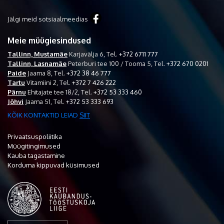
Jälgi meid sotsiaalmeedias
Meie müügiesindused
Tallinn, Mustamäe
Karjavälja 6,
Tel.
+372 6711 777
Tallinn, Lasnamäe
Peterburi tee 100 / Tooma 5,
Tel.
+372 670 0201
Paide
Jaama 8,
Tel.
+372 38 46 777
Tartu
Vitamiini 2,
Tel.
+372 7 426 222
Pärnu
Ehitajate tee 18/2,
Tel.
+372 53 333 460
Jõhvi
Jaama 51,
Tel.
+372 53 333 693
KÕIK KONTAKTID LEIAD
SIIT
Privaatsuspoliitika
Müügitingimused
Kauba tagastamine
Korduma kippuvad küsimused