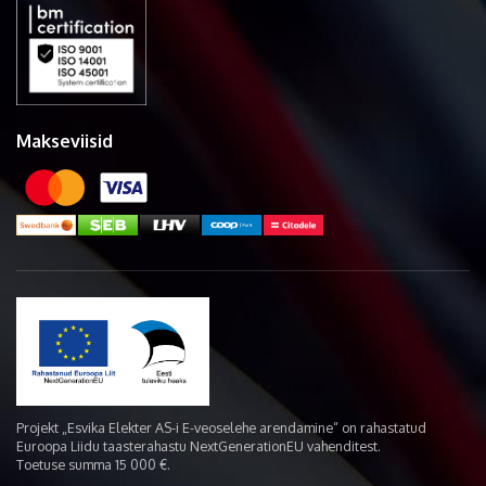
Makseviisid
Projekt „Esvika Elekter AS-i E-veoselehe arendamine“ on rahastatud
Euroopa Liidu taasterahastu NextGenerationEU vahenditest.
Toetuse summa 15 000 €.