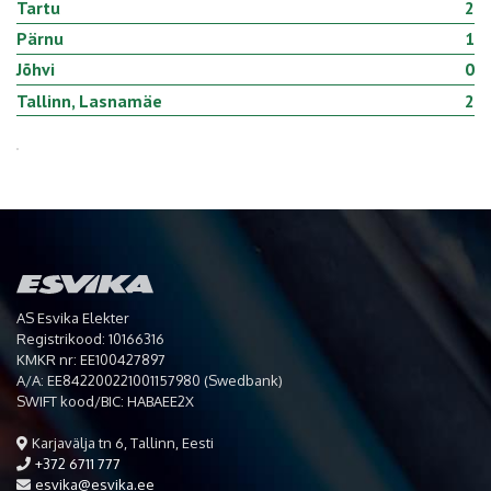
Tartu
2
Pärnu
1
Jõhvi
0
Tallinn, Lasnamäe
2
AS Esvika Elekter
Registrikood: 10166316
KMKR nr: EE100427897
A/A: EE842200221001157980 (Swedbank)
SWIFT kood/BIC: HABAEE2X
Karjavälja tn 6, Tallinn, Eesti
+372 6711 777
esvika@esvika.ee