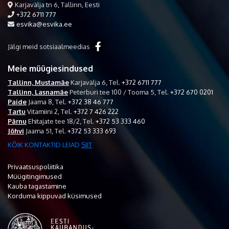
Karjavälja tn 6, Tallinn, Eesti
+372 6711 777
esvika@esvika.ee
Jälgi meid sotsiaalmeedias
Meie müügiesindused
Tallinn, Mustamäe
Karjavälja 6,
Tel.
+372 6711 777
Tallinn, Lasnamäe
Peterburi tee 100 / Tooma 5,
Tel.
+372 670 0201
Paide
Jaama 8,
Tel.
+372 38 46 777
Tartu
Vitamiini 2,
Tel.
+372 7 426 222
Pärnu
Ehitajate tee 18/2,
Tel.
+372 53 333 460
Jõhvi
Jaama 51,
Tel.
+372 53 333 693
KÕIK KONTAKTID LEIAD
SIIT
Privaatsuspoliitika
Müügitingimused
Kauba tagastamine
Korduma kippuvad küsimused