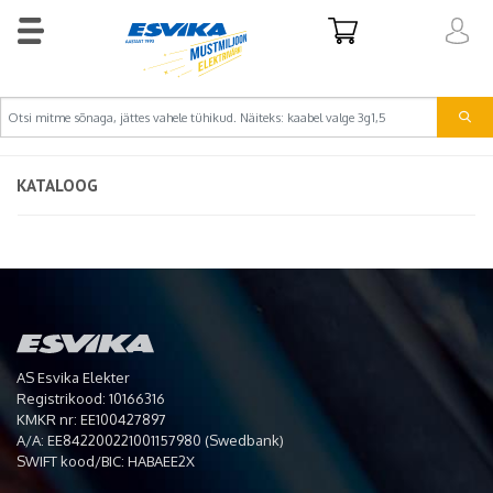
KATALOOG
AS Esvika Elekter
Registrikood: 10166316
KMKR nr: EE100427897
A/A: EE842200221001157980 (Swedbank)
SWIFT kood/BIC: HABAEE2X