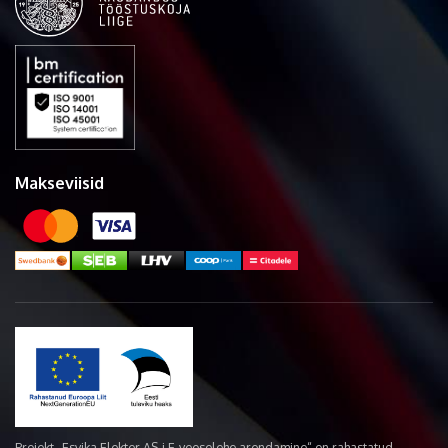
Makseviisid
Projekt „Esvika Elekter AS-i E-veoselehe arendamine“ on rahastatud