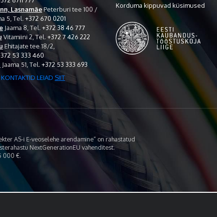
372 6711 777
Korduma kippuvad küsimused
inn, Lasnamäe
Peterburi tee 100 /
a 5,
Tel.
+372 670 0201
e
Jaama 8,
Tel.
+372 38 46 777
u
Vitamiini 2,
Tel.
+372 7 426 222
u
Ehitajate tee 18/2,
+372 53 333 460
i
Jaama 51,
Tel.
+372 53 333 693
 KONTAKTID LEIAD
SIIT
lekter AS-i E-veoselehe arendamine“ on rahastatud
asterahastu NextGenerationEU vahenditest.
 000 €.