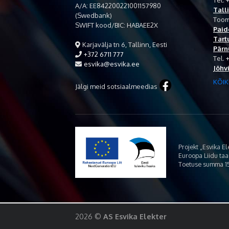
Tel.
+
A/A: EE842200221001157980
Tall
(Swedbank)
Toom
SWIFT kood/BIC: HABAEE2X
Paid
Tart
Karjavälja tn 6, Tallinn, Eesti
Pärn
+372 6711 777
Tel.
esvika@esvika.ee
Jõhv
KÕIK
Jälgi meid sotsiaalmeedias
Projekt „Esvika E
Euroopa Liidu ta
Toetuse summa 15
2026 ©
AS Esvika Elekter