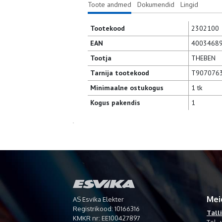
Toote andmed
Dokumendid
Lingid
Tootekood
2302100
EAN
4003468
Tootja
THEBEN
Tarnija tootekood
T907076
Minimaalne ostukogus
1 tk
Kogus pakendis
1
Mei
AS Esvika Elekter
Registrikood: 10166316
Tall
KMKR nr: EE100427897