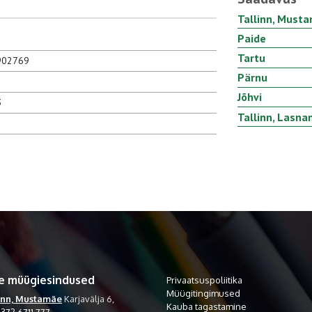
Tallinn, Must
Paide
Tartu
902769
Pärnu
Jõhvi
3
Tallinn, Lasn
e müügiesindused
Privaatsuspoliitika
Müügitingimused
inn, Mustamäe
Karjavälja 6,
Kauba tagastamine