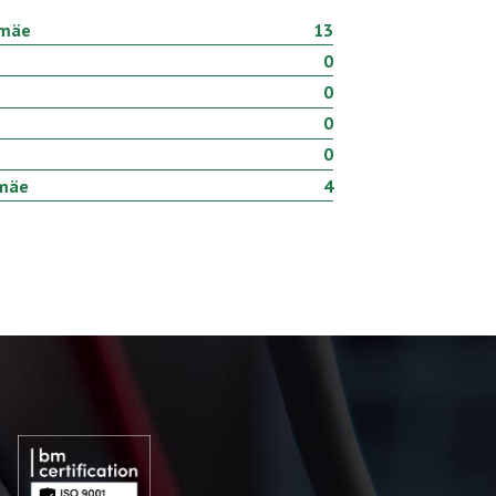
amäe
13
0
0
0
0
amäe
4