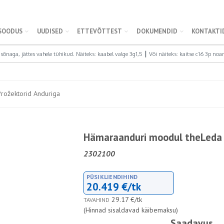
SOODUS
UUDISED
ETTEVÕTTEST
DOKUMENDID
KONTAKTI
rožektorid Anduriga
Hämaraanduri moodul theLeda 
2302100
PÜSIKLIENDIHIND
20.419 €/tk
29.17 €/tk
TAVAHIND
(Hinnad sisaldavad käibemaksu)
Saadavus