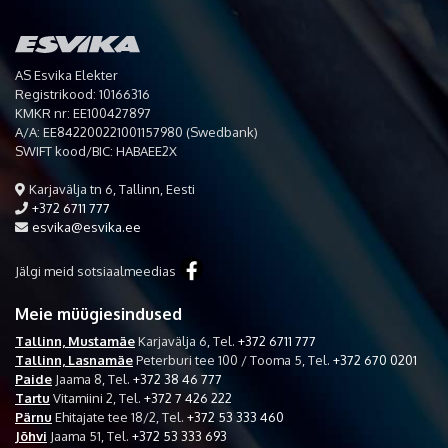
AS Esvika Elekter
Registrikood: 10166316
KMKR nr: EE100427897
A/A: EE842200221001157980 (Swedbank)
SWIFT kood/BIC: HABAEE2X
Karjavälja tn 6, Tallinn, Eesti
+372 6711 777
esvika@esvika.ee
Jälgi meid sotsiaalmeedias
Meie müügiesindused
Tallinn, Mustamäe
Karjavälja 6,
Tel.
+372 6711 777
Tallinn, Lasnamäe
Peterburi tee 100 / Tooma 5,
Tel.
+372 670 0201
Paide
Jaama 8,
Tel.
+372 38 46 777
Tartu
Vitamiini 2,
Tel.
+372 7 426 222
Pärnu
Ehitajate tee 18/2,
Tel.
+372 53 333 460
Jõhvi
Jaama 51,
Tel.
+372 53 333 693