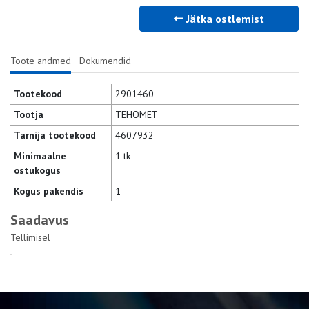
Jätka ostlemist
Toote andmed
Dokumendid
Tootekood
2901460
Tootja
TEHOMET
Tarnija tootekood
4607932
Minimaalne
1 tk
ostukogus
Kogus pakendis
1
Saadavus
Tellimisel