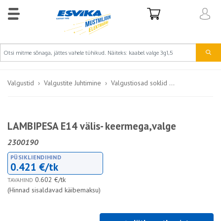
Valgustid
Valgustite Juhtimine
Valgustiosad soklid ...
LAMBIPESA E14 välis- keermega,valge
2300190
PÜSIKLIENDIHIND
0.421 €/tk
0.602 €/tk
TAVAHIND
(Hinnad sisaldavad käibemaksu)