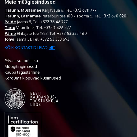
Meie müügiesindused
Tallinn, Mustamäe
Karjavälja 6,
Tel.
+372 6711 777
Tallinn, Lasnamäe
Peterburi tee 100 / Tooma 5,
Tel.
+372 670 0201
Paide
Jaama 8,
Tel.
+372 38 46 777
Tartu
Vitamiini 2,
Tel.
+372 7 426 222
Pärnu
Ehitajate tee 18/2,
Tel.
+372 53 333 460
Jõhvi
Jaama 51,
Tel.
+372 53 333 693
KÕIK KONTAKTID LEIAD
SIIT
Privaatsuspoliitika
Müügitingimused
Kauba tagastamine
Korduma kippuvad küsimused