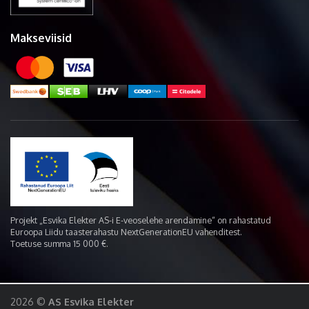
Makseviisid
Projekt „Esvika Elekter AS-i E-veoselehe arendamine“ on rahastatud
Euroopa Liidu taasterahastu NextGenerationEU vahenditest.
Toetuse summa 15 000 €.
2026 ©
AS Esvika Elekter