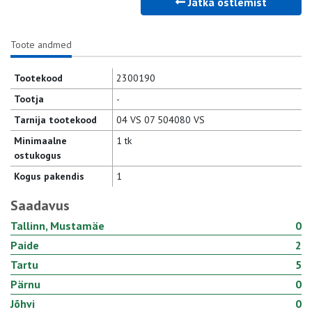
Jätka ostlemist
Toote andmed
Tootekood
2300190
Tootja
-
Tarnija tootekood
04 VS 07 504080 VS
Minimaalne
1 tk
ostukogus
Kogus pakendis
1
Saadavus
Tallinn, Mustamäe
0
Paide
2
Tartu
5
Pärnu
0
Jõhvi
0