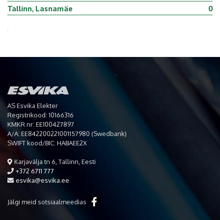
Tallinn, Lasnamäe
0
AS Esvika Elekter
Registrikood: 10166316
KMKR nr: EE100427897
A/A: EE842200221001157980 (Swedbank)
SWIFT kood/BIC: HABAEE2X
Karjavälja tn 6, Tallinn, Eesti
+372 6711 777
esvika@esvika.ee
Jälgi meid sotsiaalmeedias