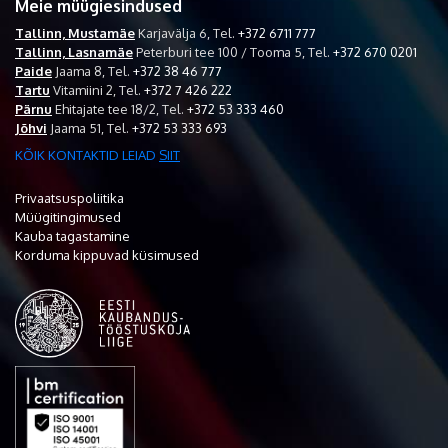
Meie müügiesindused
Tallinn, Mustamäe
Karjavälja 6,
Tel.
+372 6711 777
Tallinn, Lasnamäe
Peterburi tee 100 / Tooma 5,
Tel.
+372 670 0201
Paide
Jaama 8,
Tel.
+372 38 46 777
Tartu
Vitamiini 2,
Tel.
+372 7 426 222
Pärnu
Ehitajate tee 18/2,
Tel.
+372 53 333 460
Jõhvi
Jaama 51,
Tel.
+372 53 333 693
KÕIK KONTAKTID LEIAD
SIIT
Privaatsuspoliitika
Müügitingimused
Kauba tagastamine
Korduma kippuvad küsimused