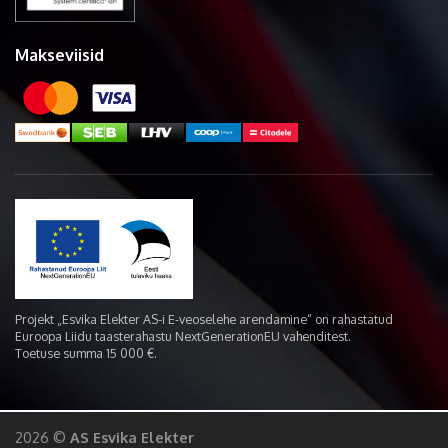
Makseviisid
Projekt „Esvika Elekter AS-i E-veoselehe arendamine“ on rahastatud
Euroopa Liidu taasterahastu NextGenerationEU vahenditest.
Toetuse summa 15 000 €.
2026 ©
AS Esvika Elekter