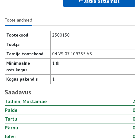
Jätka ostlemist
Toote andmed
Tootekood
2300130
Tootja
-
Tarnija tootekood
04 VS 07 109285 VS
Minimaalne
1 tk
ostukogus
Kogus pakendis
1
Saadavus
Tallinn, Mustamäe
2
Paide
0
Tartu
0
Pärnu
0
Jõhvi
0