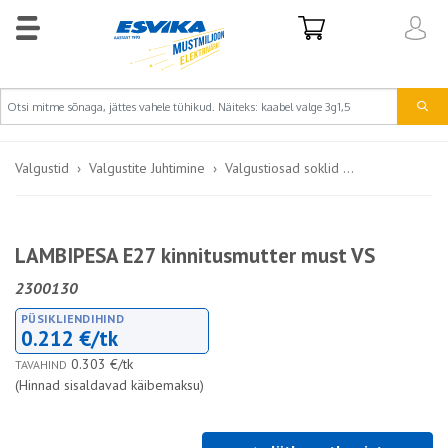
Valgustid
Valgustite Juhtimine
Valgustiosad soklid ...
LAMBIPESA E27 kinnitusmutter must VS
2300130
PÜSIKLIENDIHIND
0.212 €/tk
0.303 €/tk
TAVAHIND
(Hinnad sisaldavad käibemaksu)