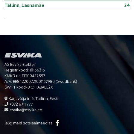
Tallinn, Lasnamäe
24
AS Esvika Elekter
Registrikood: 10166316
KMKR nr: EE100427897
A/A: EE842200221001157980 (Swedbank)
SWIFT kood/BIC: HABAEE2X
Karjavälja tn 6, Tallinn, Eesti
+372 6711 777
esvika@esvika.ee
Jälgi meid sotsiaalmeedias