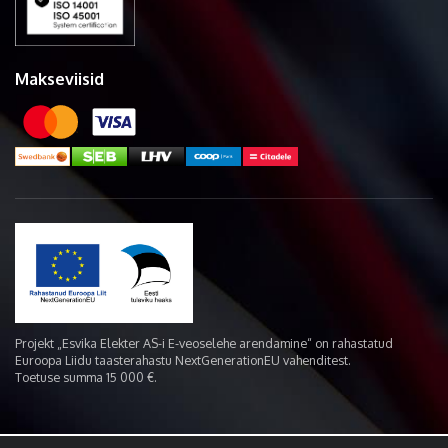
Makseviisid
Projekt „Esvika Elekter AS-i E-veoselehe arendamine“ on rahastatud
Euroopa Liidu taasterahastu NextGenerationEU vahenditest.
Toetuse summa 15 000 €.