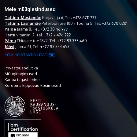
Meie müügiesindused
Tallinn, Mustamäe
Karjavälja 6,
Tel.
+372 6711 777
Tallinn, Lasnamäe
Peterburi tee 100 / Tooma 5,
Tel.
+372 670 0201
Paide
Jaama 8,
Tel.
+372 38 46 777
Tartu
Vitamiini 2,
Tel.
+372 7 426 222
Pärnu
Ehitajate tee 18/2,
Tel.
+372 53 333 460
Jõhvi
Jaama 51,
Tel.
+372 53 333 693
KÕIK KONTAKTID LEIAD
SIIT
Privaatsuspoliitika
Müügitingimused
Kauba tagastamine
Korduma kippuvad küsimused