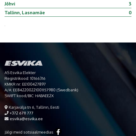
Jõhvi
3
Tallinn, Lasnamäe
0
AS Esvika Elekter
Registrikood: 10166316
KMKR nr: EE100427897
A/A: EE842200221001157980 (Swedbank)
SWIFT kood/BIC: HABAEE2X
Karjavälja tn 6, Tallinn, Eesti
+372 6711 777
esvika@esvika.ee
Jälgi meid sotsiaalmeedias