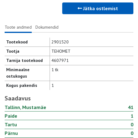
Jätka ostlemist
Toote andmed
Dokumendid
Tootekood
2901520
Tootja
TEHOMET
Tarnija tootekood
4607971
Minimaalne
1 tk
ostukogus
Kogus pakendis
1
Saadavus
Tallinn, Mustamäe
41
Paide
1
Tartu
0
Pärnu
0