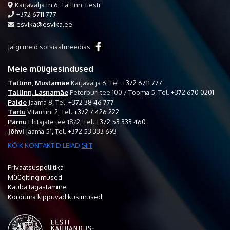
Karjavälja tn 6, Tallinn, Eesti
+372 6711 777
esvika@esvika.ee
Jälgi meid sotsiaalmeedias
Meie müügiesindused
Tallinn, Mustamäe
Karjavälja 6,
Tel.
+372 6711 777
Tallinn, Lasnamäe
Peterburi tee 100 / Tooma 5,
Tel.
+372 670 0201
Paide
Jaama 8,
Tel.
+372 38 46 777
Tartu
Vitamiini 2,
Tel.
+372 7 426 222
Pärnu
Ehitajate tee 18/2,
Tel.
+372 53 333 460
Jõhvi
Jaama 51,
Tel.
+372 53 333 693
KÕIK KONTAKTID LEIAD
SIIT
Privaatsuspoliitika
Müügitingimused
Kauba tagastamine
Korduma kippuvad küsimused