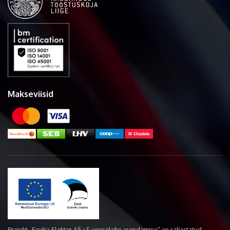
Makseviisid
Projekt „Esvika Elekter AS-i E-veoselehe arendamine“ on rahastatud