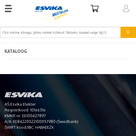
KATALOOG
AS Esvika Elekter
Registrikood: 10166316
KMKR nr: EE100427897
A/A: EE842200221001157980 (Swedbank)
SWIFT kood/BIC: HABAEE2X