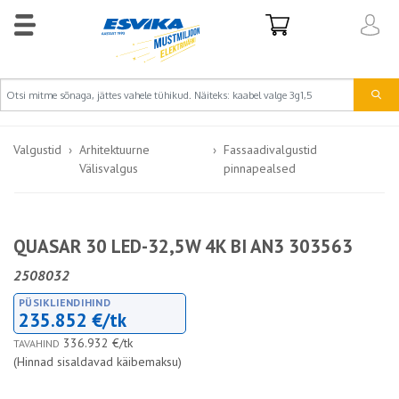
Valgustid
Arhitektuurne
Fassaadivalgustid
Välisvalgus
pinnapealsed
QUASAR 30 LED-32,5W 4K BI AN3 303563
2508032
PÜSIKLIENDIHIND
235.852 €/tk
336.932 €/tk
TAVAHIND
(Hinnad sisaldavad käibemaksu)