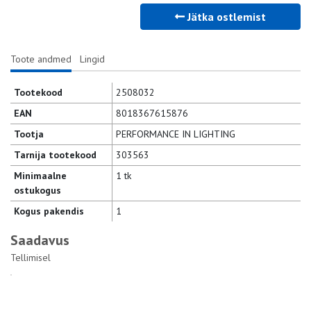
Jätka ostlemist
Toote andmed
Lingid
Tootekood
2508032
EAN
8018367615876
Tootja
PERFORMANCE IN LIGHTING
Tarnija tootekood
303563
Minimaalne
1 tk
ostukogus
Kogus pakendis
1
Saadavus
Tellimisel