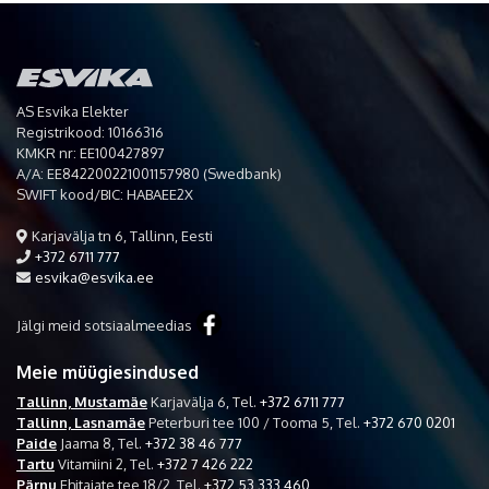
AS Esvika Elekter
Registrikood: 10166316
KMKR nr: EE100427897
A/A: EE842200221001157980 (Swedbank)
SWIFT kood/BIC: HABAEE2X
Karjavälja tn 6, Tallinn, Eesti
+372 6711 777
esvika@esvika.ee
Jälgi meid sotsiaalmeedias
Meie müügiesindused
Tallinn, Mustamäe
Karjavälja 6,
Tel.
+372 6711 777
Tallinn, Lasnamäe
Peterburi tee 100 / Tooma 5,
Tel.
+372 670 0201
Paide
Jaama 8,
Tel.
+372 38 46 777
Tartu
Vitamiini 2,
Tel.
+372 7 426 222
Pärnu
Ehitajate tee 18/2,
Tel.
+372 53 333 460