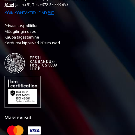
Jõhvi
Jaama 51,
Tel.
+372 53 333 693
KÕIK KONTAKTID LEIAD
SIIT
Privaatsuspoliitika
Müügitingimused
Kauba tagastamine
Korduma kippuvad küsimused
Makseviisid