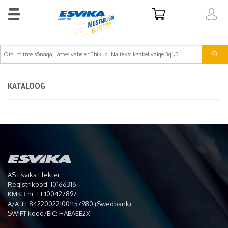
KATALOOG
AS Esvika Elekter
Registrikood: 10166316
KMKR nr: EE100427897
A/A: EE842200221001157980 (Swedbank)
SWIFT kood/BIC: HABAEE2X