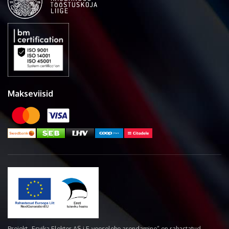
Makseviisid
Projekt „Esvika Elekter AS-i E-veoselehe arendamine“ on rahastatud