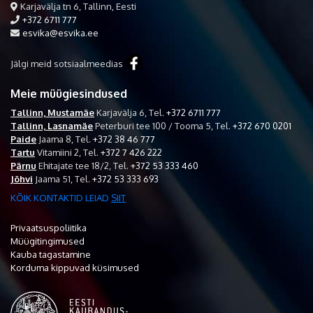
Karjavälja tn 6, Tallinn, Eesti
+372 6711 777
esvika@esvika.ee
Jälgi meid sotsiaalmeedias
Meie müügiesindused
Tallinn, Mustamäe
Karjavälja 6,
Tel.
+372 6711 777
Tallinn, Lasnamäe
Peterburi tee 100 / Tooma 5,
Tel.
+372 670 0201
Paide
Jaama 8,
Tel.
+372 38 46 777
Tartu
Vitamiini 2,
Tel.
+372 7 426 222
Pärnu
Ehitajate tee 18/2,
Tel.
+372 53 333 460
Jõhvi
Jaama 51,
Tel.
+372 53 333 693
KÕIK KONTAKTID LEIAD
SIIT
Privaatsuspoliitika
Müügitingimused
Kauba tagastamine
Korduma kippuvad küsimused