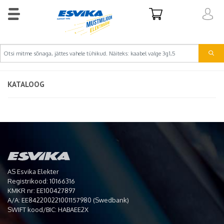
KATALOOG
AS Esvika Elekter
Registrikood: 10166316
KMKR nr: EE100427897
A/A: EE842200221001157980 (Swedbank)
SWIFT kood/BIC: HABAEE2X