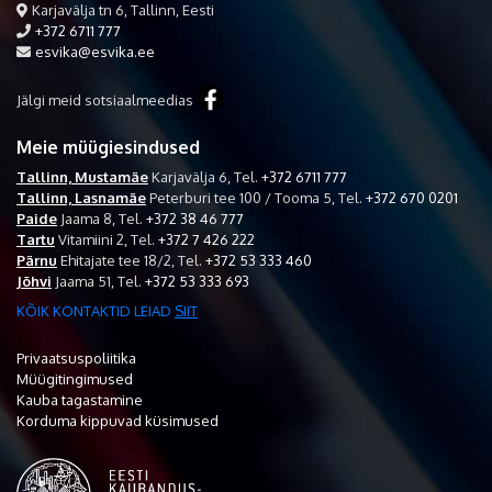
Karjavälja tn 6, Tallinn, Eesti
+372 6711 777
esvika@esvika.ee
Jälgi meid sotsiaalmeedias
Meie müügiesindused
Tallinn, Mustamäe
Karjavälja 6,
Tel.
+372 6711 777
Tallinn, Lasnamäe
Peterburi tee 100 / Tooma 5,
Tel.
+372 670 0201
Paide
Jaama 8,
Tel.
+372 38 46 777
Tartu
Vitamiini 2,
Tel.
+372 7 426 222
Pärnu
Ehitajate tee 18/2,
Tel.
+372 53 333 460
Jõhvi
Jaama 51,
Tel.
+372 53 333 693
KÕIK KONTAKTID LEIAD
SIIT
Privaatsuspoliitika
Müügitingimused
Kauba tagastamine
Korduma kippuvad küsimused