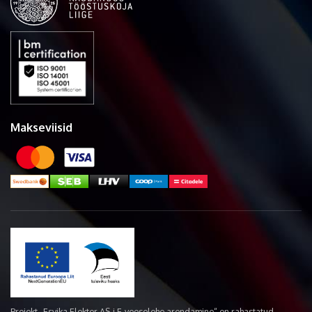
Makseviisid
Projekt „Esvika Elekter AS-i E-veoselehe arendamine“ on rahastatud