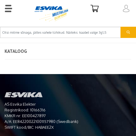
KATALOOG
AS Esvika Elekter
Registrikood: 10166316
KMKR nr: EE100427897
A/A: EE842200221001157980 (Swedbank)
SWIFT kood/BIC: HABAEE2X