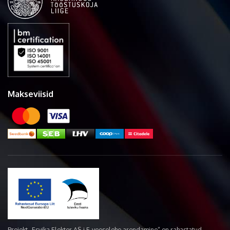
Makseviisid
Projekt „Esvika Elekter AS-i E-veoselehe arendamine“ on rahastatud