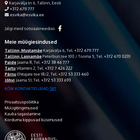
Karjavälja tn 6, Tallinn, Eesti
+372 6711 777
esvika@esvika.ee
Jälgi meid sotsiaalmeedias
Meie müügiesindused
Tallinn, Mustamäe
Karjavälja 6,
Tel.
+372 6711 777
Tallinn, Lasnamäe
Peterburi tee 100 / Tooma 5,
Tel.
+372 670 0201
Paide
Jaama 8,
Tel.
+372 38 46 777
Tartu
Vitamiini 2,
Tel.
+372 7 426 222
Pärnu
Ehitajate tee 18/2,
Tel.
+372 53 333 460
Jõhvi
Jaama 51,
Tel.
+372 53 333 693
KÕIK KONTAKTID LEIAD
SIIT
Privaatsuspoliitika
Müügitingimused
Kauba tagastamine
Korduma kippuvad küsimused