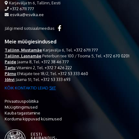
Karjavälja tn 6, Tallinn, Eesti
+372 6711 777
esvika@esvika.ee
Jälgi meid sotsiaalmeedias
Meie müügiesindused
Tallinn, Mustamäe
Karjavälja 6,
Tel.
+372 6711 777
Tallinn, Lasnamäe
Peterburi tee 100 / Tooma 5,
Tel.
+372 670 0201
Paide
Jaama 8,
Tel.
+372 38 46 777
Tartu
Vitamiini 2,
Tel.
+372 7 426 222
Pärnu
Ehitajate tee 18/2,
Tel.
+372 53 333 460
Jõhvi
Jaama 51,
Tel.
+372 53 333 693
KÕIK KONTAKTID LEIAD
SIIT
Privaatsuspoliitika
Müügitingimused
Kauba tagastamine
Korduma kippuvad küsimused