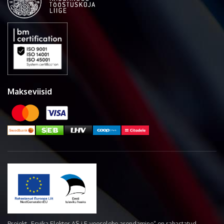
Makseviisid
Projekt „Esvika Elekter AS-i E-veoselehe arendamine“ on rahastatud