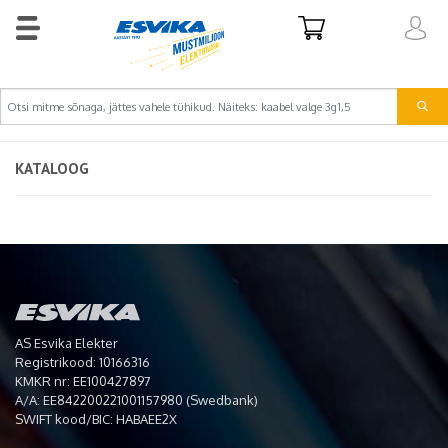
KATALOOG
AS Esvika Elekter
Registrikood: 10166316
KMKR nr: EE100427897
A/A: EE842200221001157980 (Swedbank)
SWIFT kood/BIC: HABAEE2X