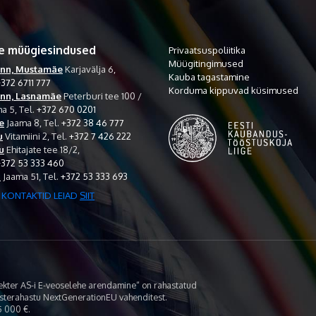
e müügiesindused
Privaatsuspoliitika
Müügitingimused
inn, Mustamäe
Karjavälja 6,
Kauba tagastamine
372 6711 777
Korduma kippuvad küsimused
inn, Lasnamäe
Peterburi tee 100 /
a 5,
Tel.
+372 670 0201
e
Jaama 8,
Tel.
+372 38 46 777
u
Vitamiini 2,
Tel.
+372 7 426 222
u
Ehitajate tee 18/2,
+372 53 333 460
i
Jaama 51,
Tel.
+372 53 333 693
 KONTAKTID LEIAD
SIIT
lekter AS-i E-veoselehe arendamine“ on rahastatud
asterahastu NextGenerationEU vahenditest.
 000 €.