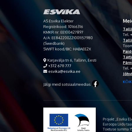
Mei
AS Esvika Elekter
Registrikood: 10166316
Tall
KMKR nr: EE100427897
Tel.
+
A/A: EE842200221001157980
Tall
(Swedbank)
Toom
SWIFT kood/BIC: HABAEE2X
Paid
Tart
Karjavälja tn 6, Tallinn, Eesti
Pärn
+372 6711 777
Tel.
esvika@esvika.ee
Jõhv
KÕIK
Jälgi meid sotsiaalmeedias
Projekt „Esvika E
Euroopa Liidu ta
Toetuse summa 15