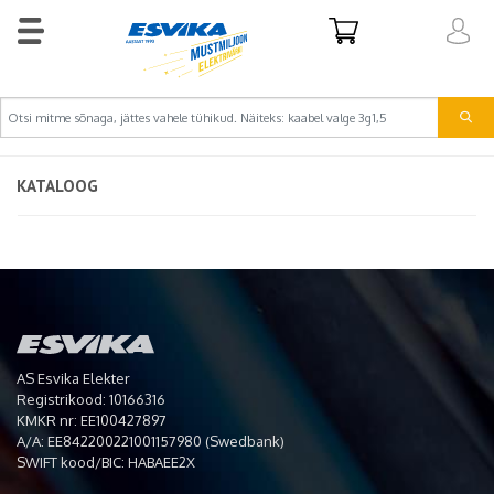
KATALOOG
AS Esvika Elekter
Registrikood: 10166316
KMKR nr: EE100427897
A/A: EE842200221001157980 (Swedbank)
SWIFT kood/BIC: HABAEE2X