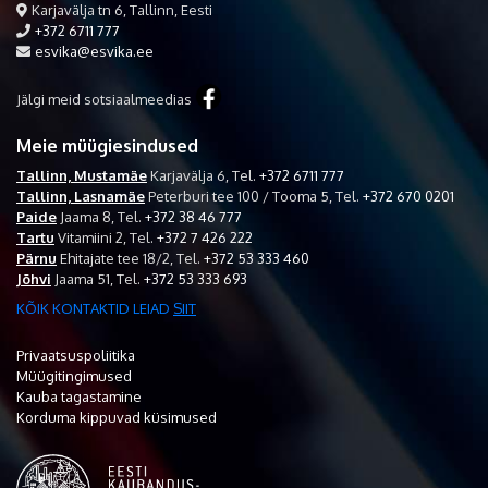
Karjavälja tn 6, Tallinn, Eesti
+372 6711 777
esvika@esvika.ee
Jälgi meid sotsiaalmeedias
Meie müügiesindused
Tallinn, Mustamäe
Karjavälja 6,
Tel.
+372 6711 777
Tallinn, Lasnamäe
Peterburi tee 100 / Tooma 5,
Tel.
+372 670 0201
Paide
Jaama 8,
Tel.
+372 38 46 777
Tartu
Vitamiini 2,
Tel.
+372 7 426 222
Pärnu
Ehitajate tee 18/2,
Tel.
+372 53 333 460
Jõhvi
Jaama 51,
Tel.
+372 53 333 693
KÕIK KONTAKTID LEIAD
SIIT
Privaatsuspoliitika
Müügitingimused
Kauba tagastamine
Korduma kippuvad küsimused