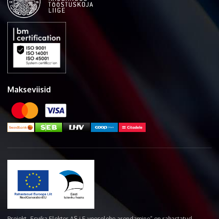
Makseviisid
Projekt „Esvika Elekter AS-i E-veoselehe arendamine“ on rahastatud