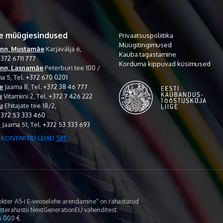
e müügiesindused
Privaatsuspoliitika
Müügitingimused
inn, Mustamäe
Karjavälja 6,
Kauba tagastamine
372 6711 777
Korduma kippuvad küsimused
inn, Lasnamäe
Peterburi tee 100 /
a 5,
Tel.
+372 670 0201
e
Jaama 8,
Tel.
+372 38 46 777
u
Vitamiini 2,
Tel.
+372 7 426 222
u
Ehitajate tee 18/2,
+372 53 333 460
i
Jaama 51,
Tel.
+372 53 333 693
 KONTAKTID LEIAD
SIIT
lekter AS-i E-veoselehe arendamine“ on rahastatud
asterahastu NextGenerationEU vahenditest.
 000 €.