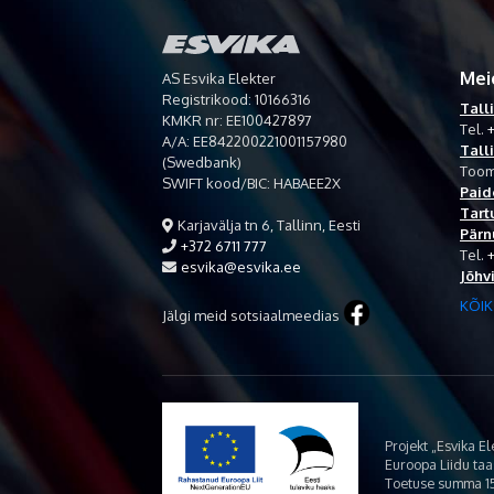
Mei
AS Esvika Elekter
Registrikood: 10166316
Tall
KMKR nr: EE100427897
Tel.
+
A/A: EE842200221001157980
Tall
(Swedbank)
Toom
SWIFT kood/BIC: HABAEE2X
Paid
Tart
Karjavälja tn 6, Tallinn, Eesti
Pärn
+372 6711 777
Tel.
esvika@esvika.ee
Jõhv
KÕIK
Jälgi meid sotsiaalmeedias
Projekt „Esvika E
Euroopa Liidu ta
Toetuse summa 15