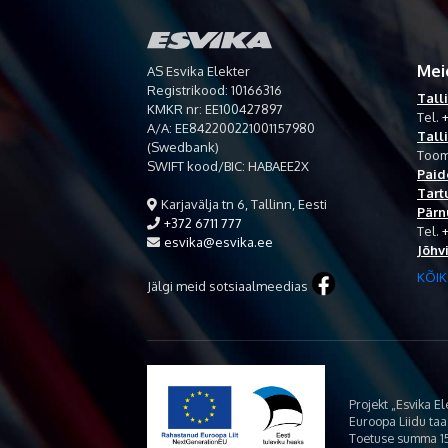
Mei
AS Esvika Elekter
Registrikood: 10166316
Tall
KMKR nr: EE100427897
Tel.
+
A/A: EE842200221001157980
Tall
(Swedbank)
Toom
SWIFT kood/BIC: HABAEE2X
Paid
Tart
Karjavälja tn 6, Tallinn, Eesti
Pärn
+372 6711 777
Tel.
esvika@esvika.ee
Jõhv
KÕIK
Jälgi meid sotsiaalmeedias
Projekt „Esvika E
Euroopa Liidu ta
Toetuse summa 15