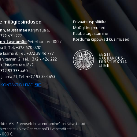
e müügiesindused
Privaatsuspoliitika
Müügitingimused
inn, Mustamäe
Karjavälja 6,
Kauba tagastamine
372 6711 777
Korduma kippuvad küsimused
inn, Lasnamäe
Peterburi tee 100 /
a 5,
Tel.
+372 670 0201
e
Jaama 8,
Tel.
+372 38 46 777
u
Vitamiini 2,
Tel.
+372 7 426 222
u
Ehitajate tee 18/2,
+372 53 333 460
i
Jaama 51,
Tel.
+372 53 333 693
 KONTAKTID LEIAD
SIIT
lekter AS-i E-veoselehe arendamine“ on rahastatud
asterahastu NextGenerationEU vahenditest.
 000 €.