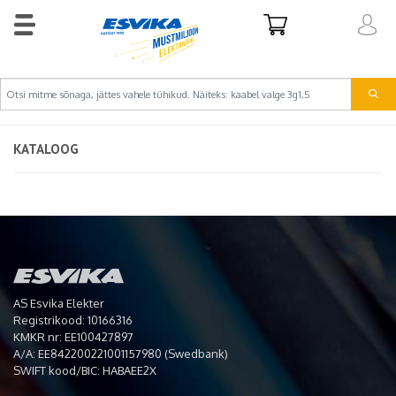
KATALOOG
AS Esvika Elekter
Registrikood: 10166316
KMKR nr: EE100427897
A/A: EE842200221001157980 (Swedbank)
SWIFT kood/BIC: HABAEE2X