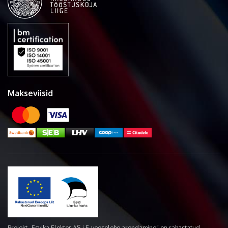
Makseviisid
Projekt „Esvika Elekter AS-i E-veoselehe arendamine“ on rahastatud