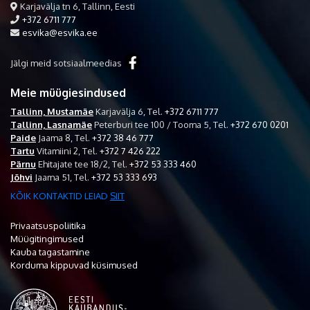
Karjavälja tn 6, Tallinn, Eesti
+372 6711 777
esvika@esvika.ee
Jälgi meid sotsiaalmeedias
Meie müügiesindused
Tallinn, Mustamäe
Karjavälja 6,
Tel.
+372 6711 777
Tallinn, Lasnamäe
Peterburi tee 100 / Tooma 5,
Tel.
+372 670 0201
Paide
Jaama 8,
Tel.
+372 38 46 777
Tartu
Vitamiini 2,
Tel.
+372 7 426 222
Pärnu
Ehitajate tee 18/2,
Tel.
+372 53 333 460
Jõhvi
Jaama 51,
Tel.
+372 53 333 693
KÕIK KONTAKTID LEIAD
SIIT
Privaatsuspoliitika
Müügitingimused
Kauba tagastamine
Korduma kippuvad küsimused