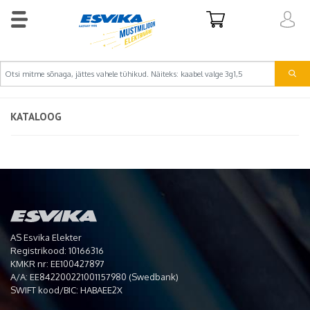
KATALOOG
AS Esvika Elekter
Registrikood: 10166316
KMKR nr: EE100427897
A/A: EE842200221001157980 (Swedbank)
SWIFT kood/BIC: HABAEE2X