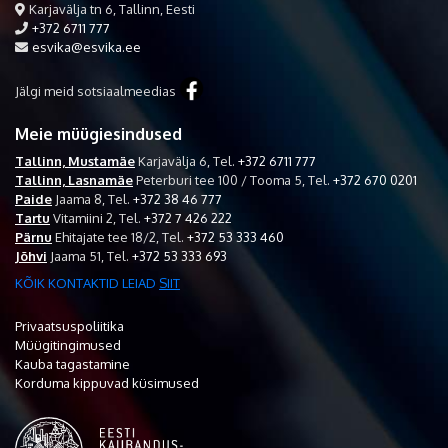
Karjavälja tn 6, Tallinn, Eesti
+372 6711 777
esvika@esvika.ee
Jälgi meid sotsiaalmeedias
Meie müügiesindused
Tallinn, Mustamäe
Karjavälja 6,
Tel.
+372 6711 777
Tallinn, Lasnamäe
Peterburi tee 100 / Tooma 5,
Tel.
+372 670 0201
Paide
Jaama 8,
Tel.
+372 38 46 777
Tartu
Vitamiini 2,
Tel.
+372 7 426 222
Pärnu
Ehitajate tee 18/2,
Tel.
+372 53 333 460
Jõhvi
Jaama 51,
Tel.
+372 53 333 693
KÕIK KONTAKTID LEIAD
SIIT
Privaatsuspoliitika
Müügitingimused
Kauba tagastamine
Korduma kippuvad küsimused