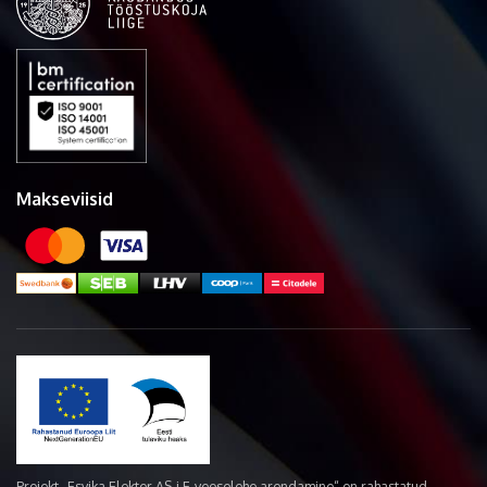
Makseviisid
Projekt „Esvika Elekter AS-i E-veoselehe arendamine“ on rahastatud