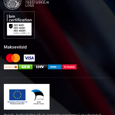
Makseviisid
Projekt „Esvika Elekter AS-i E-veoselehe arendamine“ on rahastatud