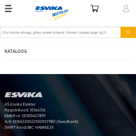
KATALOOG
AS Esvika Elekter
Registrikood: 10166316
KMKR nr: EE100427897
A/A: EE842200221001157980 (Swedbank)
SWIFT kood/BIC: HABAEE2X