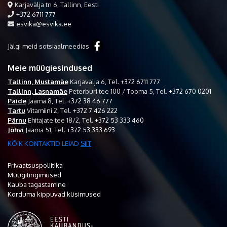
Karjavälja tn 6, Tallinn, Eesti
+372 6711 777
esvika@esvika.ee
Jälgi meid sotsiaalmeedias
Meie müügiesindused
Tallinn, Mustamäe
Karjavälja 6,
Tel.
+372 6711 777
Tallinn, Lasnamäe
Peterburi tee 100 / Tooma 5,
Tel.
+372 670 0201
Paide
Jaama 8,
Tel.
+372 38 46 777
Tartu
Vitamiini 2,
Tel.
+372 7 426 222
Pärnu
Ehitajate tee 18/2,
Tel.
+372 53 333 460
Jõhvi
Jaama 51,
Tel.
+372 53 333 693
KÕIK KONTAKTID LEIAD
SIIT
Privaatsuspoliitika
Müügitingimused
Kauba tagastamine
Korduma kippuvad küsimused