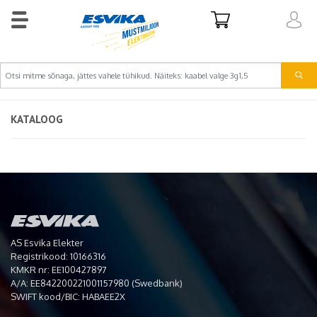
KATALOOG
AS Esvika Elekter
Registrikood: 10166316
KMKR nr: EE100427897
A/A: EE842200221001157980 (Swedbank)
SWIFT kood/BIC: HABAEE2X