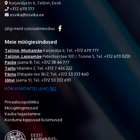
Karjavälja tn 6, Tallinn, Eesti
+372 6711 777
esvika@esvika.ee
Jälgi meid sotsiaalmeedias
Meie müügiesindused
Tallinn, Mustamäe
Karjavälja 6,
Tel.
+372 6711 777
Tallinn, Lasnamäe
Peterburi tee 100 / Tooma 5,
Tel.
+372 670 0201
Paide
Jaama 8,
Tel.
+372 38 46 777
Tartu
Vitamiini 2,
Tel.
+372 7 426 222
Pärnu
Ehitajate tee 18/2,
Tel.
+372 53 333 460
Jõhvi
Jaama 51,
Tel.
+372 53 333 693
KÕIK KONTAKTID LEIAD
SIIT
Privaatsuspoliitika
Müügitingimused
Kauba tagastamine
Korduma kippuvad küsimused