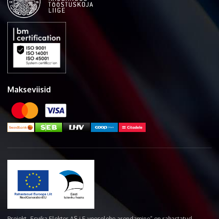
Makseviisid
Projekt „Esvika Elekter AS-i E-veoselehe arendamine“ on rahastatud