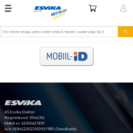
AS Esvika Elekter
Registrikood: 10166316
KMKR nr: EE100427897
A/A: EE842200221001157980 (Swedbank)