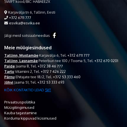
SWIFT kood/BIC: HABAEE2X
Karjavälja tn 6, Tallinn, Eesti
+372 6711 777
esvika@esvika.ee
Jälgi meid sotsiaalmeedias
Meie müügiesindused
Tallinn, Mustamäe
Karjavälja 6,
Tel.
+372 6711 777
Tallinn, Lasnamäe
Peterburi tee 100 / Tooma 5,
Tel.
+372 670 0201
Paide
Jaama 8,
Tel.
+372 38 46 777
Tartu
Vitamiini 2,
Tel.
+372 7 426 222
Pärnu
Ehitajate tee 18/2,
Tel.
+372 53 333 460
Jõhvi
Jaama 51,
Tel.
+372 53 333 693
KÕIK KONTAKTID LEIAD
SIIT
Privaatsuspoliitika
Müügitingimused
Kauba tagastamine
Korduma kippuvad küsimused