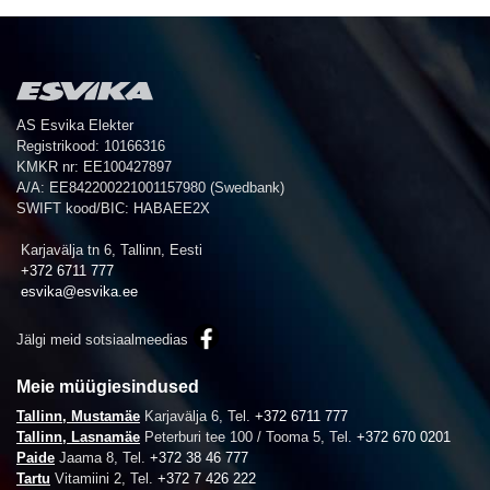
AS Esvika Elekter
Registrikood: 10166316
KMKR nr: EE100427897
A/A: EE842200221001157980 (Swedbank)
SWIFT kood/BIC: HABAEE2X
Karjavälja tn 6, Tallinn, Eesti
+372 6711 777
esvika@esvika.ee
Jälgi meid sotsiaalmeedias
Meie müügiesindused
Tallinn, Mustamäe
Karjavälja 6,
Tel.
+372 6711 777
Tallinn, Lasnamäe
Peterburi tee 100 / Tooma 5,
Tel.
+372 670 0201
Paide
Jaama 8,
Tel.
+372 38 46 777
Tartu
Vitamiini 2,
Tel.
+372 7 426 222