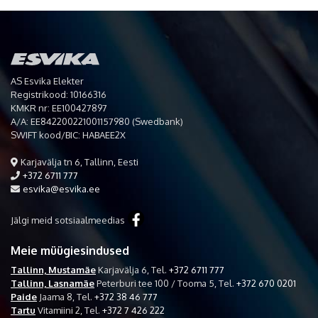
AS Esvika Elekter
Registrikood: 10166316
KMKR nr: EE100427897
A/A: EE842200221001157980 (Swedbank)
SWIFT kood/BIC: HABAEE2X
Karjavälja tn 6, Tallinn, Eesti
+372 6711 777
esvika@esvika.ee
Jälgi meid sotsiaalmeedias
Meie müügiesindused
Tallinn, Mustamäe
Karjavälja 6,
Tel.
+372 6711 777
Tallinn, Lasnamäe
Peterburi tee 100 / Tooma 5,
Tel.
+372 670 0201
Paide
Jaama 8,
Tel.
+372 38 46 777
Tartu
Vitamiini 2,
Tel.
+372 7 426 222