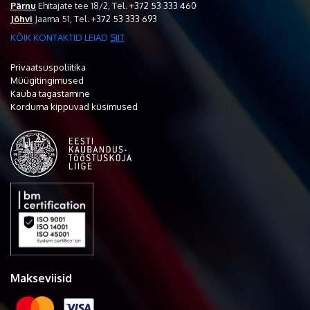
Pärnu
Ehitajate tee 18/2,
Tel.
+372 53 333 460
Jõhvi
Jaama 51,
Tel.
+372 53 333 693
KÕIK KONTAKTID LEIAD
SIIT
Privaatsuspoliitika
Müügitingimused
Kauba tagastamine
Korduma kippuvad küsimused
Makseviisid