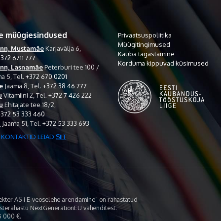
e müügiesindused
Privaatsuspoliitika
Müügitingimused
inn, Mustamäe
Karjavälja 6,
Kauba tagastamine
372 6711 777
Korduma kippuvad küsimused
inn, Lasnamäe
Peterburi tee 100 /
a 5,
Tel.
+372 670 0201
e
Jaama 8,
Tel.
+372 38 46 777
u
Vitamiini 2,
Tel.
+372 7 426 222
u
Ehitajate tee 18/2,
+372 53 333 460
i
Jaama 51,
Tel.
+372 53 333 693
 KONTAKTID LEIAD
SIIT
lekter AS-i E-veoselehe arendamine“ on rahastatud
asterahastu NextGenerationEU vahenditest.
 000 €.