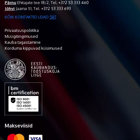
Pärnu
Ehitajate tee 18/2,
Tel.
+372 53 333 460
Jõhvi
Jaama 51,
Tel.
+372 53 333 693
KÕIK KONTAKTID LEIAD
SIIT
Privaatsuspoliitika
Müügitingimused
Kauba tagastamine
Korduma kippuvad küsimused
Makseviisid