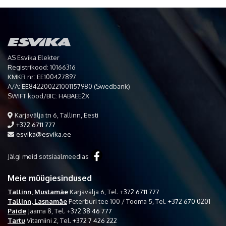
AS Esvika Elekter
Registrikood: 10166316
KMKR nr: EE100427897
A/A: EE842200221001157980 (Swedbank)
SWIFT kood/BIC: HABAEE2X
Karjavälja tn 6, Tallinn, Eesti
+372 6711 777
esvika@esvika.ee
Jälgi meid sotsiaalmeedias
Meie müügiesindused
Tallinn, Mustamäe
Karjavälja 6,
Tel.
+372 6711 777
Tallinn, Lasnamäe
Peterburi tee 100 / Tooma 5,
Tel.
+372 670 0201
Paide
Jaama 8,
Tel.
+372 38 46 777
Tartu
Vitamiini 2,
Tel.
+372 7 426 222