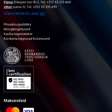
Pärnu
Ehitajate tee 18/2,
Tel.
+372 53 333 460
Jõhvi
Jaama 51,
Tel.
+372 53 333 693
KÕIK KONTAKTID LEIAD
SIIT
Privaatsuspoliitika
Müügitingimused
Kauba tagastamine
Korduma kippuvad küsimused
Makseviisid