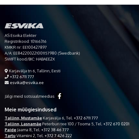
AS Esvika Elekter
Registrikood: 10166316
KMKR nr: EE100427897
A/A: EE842200221001157980 (Swedbank)
SWIFT kood/BIC: HABAEE2X
Karjavälja tn 6, Tallinn, Eesti
+372 6711 777
esvika@esvika.ee
Jälgi meid sotsiaalmeedias
Meie müügiesindused
Tallinn, Mustamäe
Karjavälja 6,
Tel.
+372 6711 777
Tallinn, Lasnamäe
Peterburi tee 100 / Tooma 5,
Tel.
+372 670 0201
Paide
Jaama 8,
Tel.
+372 38 46 777
Tartu
Vitamiini 2,
Tel.
+372 7 426 222