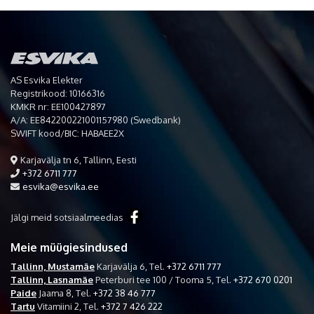
AS Esvika Elekter
Registrikood: 10166316
KMKR nr: EE100427897
A/A: EE842200221001157980 (Swedbank)
SWIFT kood/BIC: HABAEE2X
Karjavälja tn 6, Tallinn, Eesti
+372 6711 777
esvika@esvika.ee
Jälgi meid sotsiaalmeedias
Meie müügiesindused
Tallinn, Mustamäe
Karjavälja 6,
Tel.
+372 6711 777
Tallinn, Lasnamäe
Peterburi tee 100 / Tooma 5,
Tel.
+372 670 0201
Paide
Jaama 8,
Tel.
+372 38 46 777
Tartu
Vitamiini 2,
Tel.
+372 7 426 222