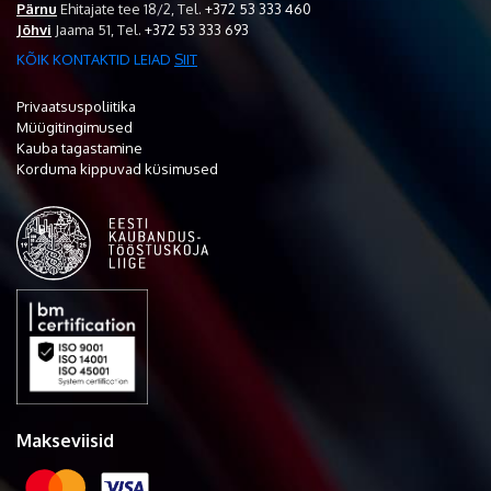
Pärnu
Ehitajate tee 18/2,
Tel.
+372 53 333 460
Jõhvi
Jaama 51,
Tel.
+372 53 333 693
KÕIK KONTAKTID LEIAD
SIIT
Privaatsuspoliitika
Müügitingimused
Kauba tagastamine
Korduma kippuvad küsimused
Makseviisid