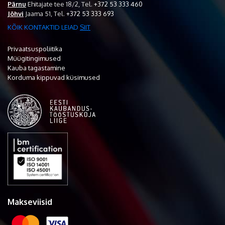
Pärnu
Ehitajate tee 18/2,
Tel.
+372 53 333 460
Jõhvi
Jaama 51,
Tel.
+372 53 333 693
KÕIK KONTAKTID LEIAD
SIIT
Privaatsuspoliitika
Müügitingimused
Kauba tagastamine
Korduma kippuvad küsimused
Makseviisid