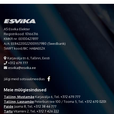
AS Esvika Elekter
Registrikood: 10166316
KMKR nr: EE100427897
A/A: EE842200221001157980 (Swedbank)
SWIFT kood/BIC: HABAEE2X
Karjavälja tn 6, Tallinn, Eesti
+372 6711 777
esvika@esvika.ee
Jälgi meid sotsiaalmeedias
Meie müügiesindused
Tallinn, Mustamäe
Karjavälja 6,
Tel.
+372 6711 777
Tallinn, Lasnamäe
Peterburi tee 100 / Tooma 5,
Tel.
+372 670 0201
Paide
Jaama 8,
Tel.
+372 38 46 777
Tartu
Vitamiini 2,
Tel.
+372 7 426 222