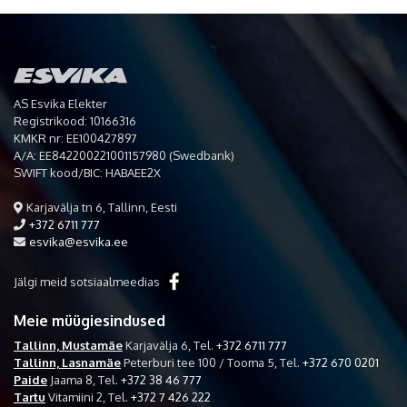
AS Esvika Elekter
Registrikood: 10166316
KMKR nr: EE100427897
A/A: EE842200221001157980 (Swedbank)
SWIFT kood/BIC: HABAEE2X
Karjavälja tn 6, Tallinn, Eesti
+372 6711 777
esvika@esvika.ee
Jälgi meid sotsiaalmeedias
Meie müügiesindused
Tallinn, Mustamäe
Karjavälja 6,
Tel.
+372 6711 777
Tallinn, Lasnamäe
Peterburi tee 100 / Tooma 5,
Tel.
+372 670 0201
Paide
Jaama 8,
Tel.
+372 38 46 777
Tartu
Vitamiini 2,
Tel.
+372 7 426 222