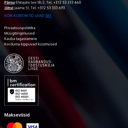
Pärnu
Ehitajate tee 18/2,
Tel.
+372 53 333 460
Jõhvi
Jaama 51,
Tel.
+372 53 333 693
KÕIK KONTAKTID LEIAD
SIIT
Privaatsuspoliitika
Müügitingimused
Kauba tagastamine
Korduma kippuvad küsimused
Makseviisid