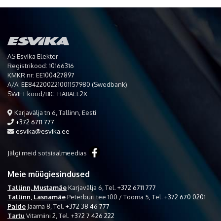
AS Esvika Elekter
Registrikood: 10166316
KMKR nr: EE100427897
A/A: EE842200221001157980 (Swedbank)
SWIFT kood/BIC: HABAEE2X
Karjavälja tn 6, Tallinn, Eesti
+372 6711 777
esvika@esvika.ee
Jälgi meid sotsiaalmeedias
Meie müügiesindused
Tallinn, Mustamäe
Karjavälja 6,
Tel.
+372 6711 777
Tallinn, Lasnamäe
Peterburi tee 100 / Tooma 5,
Tel.
+372 670 0201
Paide
Jaama 8,
Tel.
+372 38 46 777
Tartu
Vitamiini 2,
Tel.
+372 7 426 222