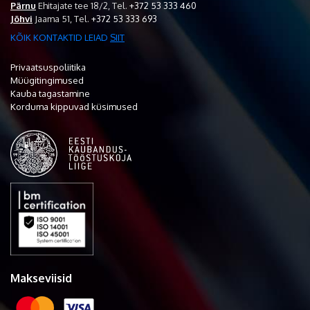
Pärnu
Ehitajate tee 18/2,
Tel.
+372 53 333 460
Jõhvi
Jaama 51,
Tel.
+372 53 333 693
KÕIK KONTAKTID LEIAD
SIIT
Privaatsuspoliitika
Müügitingimused
Kauba tagastamine
Korduma kippuvad küsimused
Makseviisid