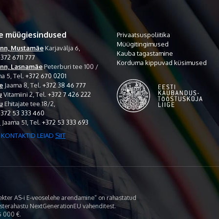
e müügiesindused
Privaatsuspoliitika
Müügitingimused
inn, Mustamäe
Karjavälja 6,
Kauba tagastamine
372 6711 777
Korduma kippuvad küsimused
inn, Lasnamäe
Peterburi tee 100 /
a 5,
Tel.
+372 670 0201
e
Jaama 8,
Tel.
+372 38 46 777
u
Vitamiini 2,
Tel.
+372 7 426 222
u
Ehitajate tee 18/2,
+372 53 333 460
i
Jaama 51,
Tel.
+372 53 333 693
 KONTAKTID LEIAD
SIIT
lekter AS-i E-veoselehe arendamine“ on rahastatud
asterahastu NextGenerationEU vahenditest.
 000 €.