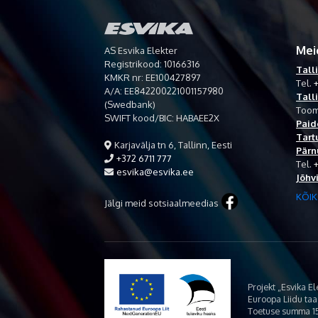
Mei
AS Esvika Elekter
Registrikood: 10166316
Tall
KMKR nr: EE100427897
Tel.
+
A/A: EE842200221001157980
Tall
(Swedbank)
Toom
SWIFT kood/BIC: HABAEE2X
Paid
Tart
Karjavälja tn 6, Tallinn, Eesti
Pärn
+372 6711 777
Tel.
esvika@esvika.ee
Jõhv
KÕIK
Jälgi meid sotsiaalmeedias
Projekt „Esvika E
Euroopa Liidu ta
Toetuse summa 15