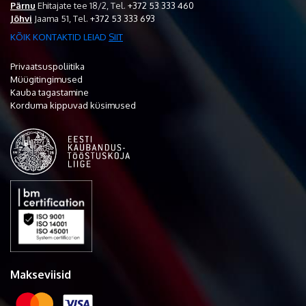
Pärnu
Ehitajate tee 18/2,
Tel.
+372 53 333 460
Jõhvi
Jaama 51,
Tel.
+372 53 333 693
KÕIK KONTAKTID LEIAD
SIIT
Privaatsuspoliitika
Müügitingimused
Kauba tagastamine
Korduma kippuvad küsimused
Makseviisid