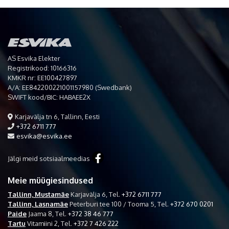
AS Esvika Elekter
Registrikood: 10166316
KMKR nr: EE100427897
A/A: EE842200221001157980 (Swedbank)
SWIFT kood/BIC: HABAEE2X
Karjavälja tn 6, Tallinn, Eesti
+372 6711 777
esvika@esvika.ee
Jälgi meid sotsiaalmeedias
Meie müügiesindused
Tallinn, Mustamäe
Karjavälja 6,
Tel.
+372 6711 777
Tallinn, Lasnamäe
Peterburi tee 100 / Tooma 5,
Tel.
+372 670 0201
Paide
Jaama 8,
Tel.
+372 38 46 777
Tartu
Vitamiini 2,
Tel.
+372 7 426 222