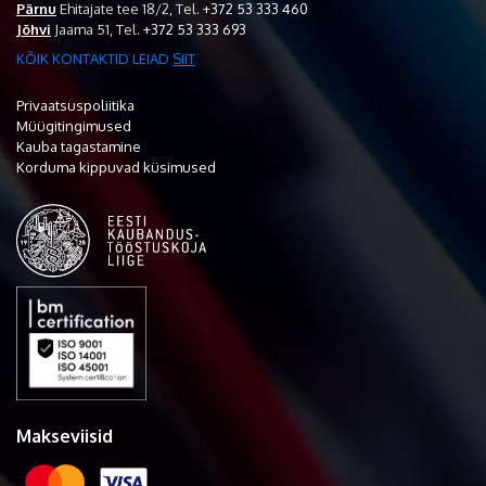
Pärnu
Ehitajate tee 18/2,
Tel.
+372 53 333 460
Jõhvi
Jaama 51,
Tel.
+372 53 333 693
KÕIK KONTAKTID LEIAD
SIIT
Privaatsuspoliitika
Müügitingimused
Kauba tagastamine
Korduma kippuvad küsimused
Makseviisid