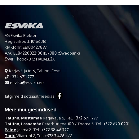
AS Esvika Elekter
Registrikood: 10166316
KMKR nr: EE100427897
A/A: EE842200221001157980 (Swedbank)
SWIFT kood/BIC: HABAEE2X
Karjavälja tn 6, Tallinn, Eesti
+372 6711 777
esvika@esvika.ee
Jälgi meid sotsiaalmeedias
Meie müügiesindused
Tallinn, Mustamäe
Karjavälja 6,
Tel.
+372 6711 777
Tallinn, Lasnamäe
Peterburi tee 100 / Tooma 5,
Tel.
+372 670 0201
Paide
Jaama 8,
Tel.
+372 38 46 777
Tartu
Vitamiini 2,
Tel.
+372 7 426 222