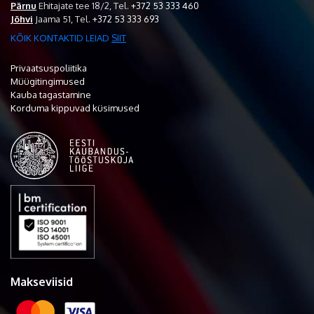
Pärnu
Ehitajate tee 18/2,
Tel.
+372 53 333 460
Jõhvi
Jaama 51,
Tel.
+372 53 333 693
KÕIK KONTAKTID LEIAD
SIIT
Privaatsuspoliitika
Müügitingimused
Kauba tagastamine
Korduma kippuvad küsimused
Makseviisid