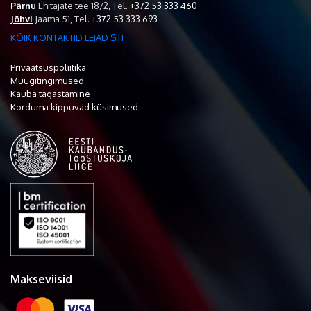
Pärnu
Ehitajate tee 18/2,
Tel.
+372 53 333 460
Jõhvi
Jaama 51,
Tel.
+372 53 333 693
KÕIK KONTAKTID LEIAD
SIIT
Privaatsuspoliitika
Müügitingimused
Kauba tagastamine
Korduma kippuvad küsimused
Makseviisid