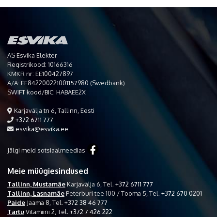
AS Esvika Elekter
Registrikood: 10166316
KMKR nr: EE100427897
A/A: EE842200221001157980 (Swedbank)
SWIFT kood/BIC: HABAEE2X
Karjavälja tn 6, Tallinn, Eesti
+372 6711 777
esvika@esvika.ee
Jälgi meid sotsiaalmeedias
Meie müügiesindused
Tallinn, Mustamäe
Karjavälja 6,
Tel.
+372 6711 777
Tallinn, Lasnamäe
Peterburi tee 100 / Tooma 5,
Tel.
+372 670 0201
Paide
Jaama 8,
Tel.
+372 38 46 777
Tartu
Vitamiini 2,
Tel.
+372 7 426 222