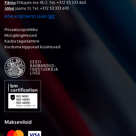
Pärnu
Ehitajate tee 18/2,
Tel.
+372 53 333 460
Jõhvi
Jaama 51,
Tel.
+372 53 333 693
KÕIK KONTAKTID LEIAD
SIIT
Privaatsuspoliitika
Müügitingimused
Kauba tagastamine
Korduma kippuvad küsimused
Makseviisid