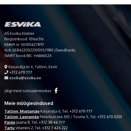
AS Esvika Elekter
Registrikood: 10166316
KMKR nr: EE100427897
A/A: EE842200221001157980 (Swedbank)
SWIFT kood/BIC: HABAEE2X
Karjavälja tn 6, Tallinn, Eesti
+372 6711 777
esvika@esvika.ee
Jälgi meid sotsiaalmeedias
Meie müügiesindused
Tallinn, Mustamäe
Karjavälja 6,
Tel.
+372 6711 777
Tallinn, Lasnamäe
Peterburi tee 100 / Tooma 5,
Tel.
+372 670 0201
Paide
Jaama 8,
Tel.
+372 38 46 777
Tartu
Vitamiini 2,
Tel.
+372 7 426 222