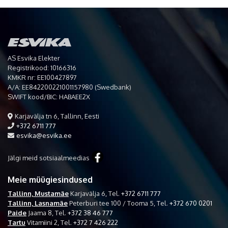
AS Esvika Elekter
Registrikood: 10166316
KMKR nr: EE100427897
A/A: EE842200221001157980 (Swedbank)
SWIFT kood/BIC: HABAEE2X
Karjavälja tn 6, Tallinn, Eesti
+372 6711 777
esvika@esvika.ee
Jälgi meid sotsiaalmeedias
Meie müügiesindused
Tallinn, Mustamäe
Karjavälja 6,
Tel.
+372 6711 777
Tallinn, Lasnamäe
Peterburi tee 100 / Tooma 5,
Tel.
+372 670 0201
Paide
Jaama 8,
Tel.
+372 38 46 777
Tartu
Vitamiini 2,
Tel.
+372 7 426 222