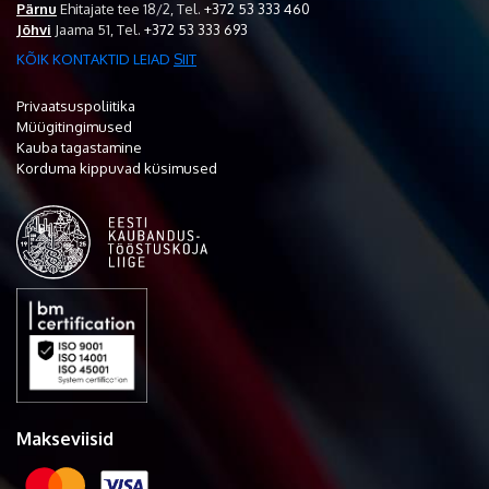
Pärnu
Ehitajate tee 18/2,
Tel.
+372 53 333 460
Jõhvi
Jaama 51,
Tel.
+372 53 333 693
KÕIK KONTAKTID LEIAD
SIIT
Privaatsuspoliitika
Müügitingimused
Kauba tagastamine
Korduma kippuvad küsimused
Makseviisid